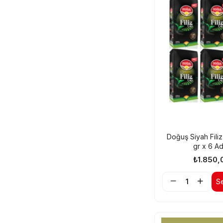
Doğuş Siyah Fili
gr x 6 A
₺1.850,
S