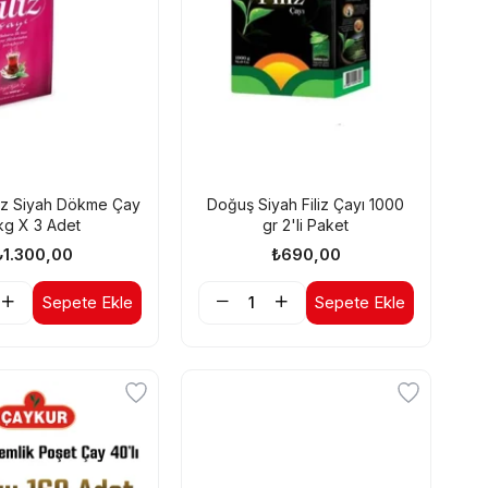
liz Siyah Dökme Çay
Doğuş Siyah Filiz Çayı 1000
 kg X 3 Adet
gr 2'li Paket
₺1.300,00
₺690,00
Sepete Ekle
Sepete Ekle