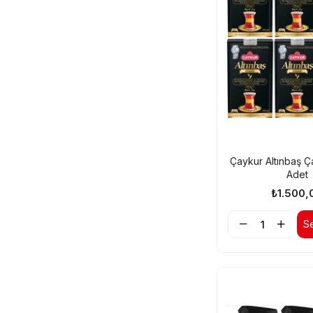
Çaykur Altınbaş Ç
Adet
₺1.500,
S