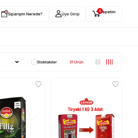
0
Sepetim
Siparişim Nerede?
Üye Girişi
Stoktakiler
31 Ürün