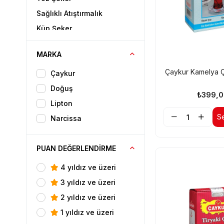
Sağlıklı Atıştırmalık
Küp Şeker
Soğuk İçeçek
MARKA
Meşrubat
Çaykur Kamelya Ç
Kahvaltılık
Çaykur
Yağ & Sos
Doğuş
₺399,0
Konserve Ürünleri
Lipton
S
Enerji İçecekleri
Narcissa
Zeytinyağı
Un
PUAN DEĞERLENDIRME
Tuz
4 yıldız ve üzeri
Kuruyemiş
3 yıldız ve üzeri
Baharat
2 yıldız ve üzeri
Kapsül Kahve
1 yıldız ve üzeri
Bakliyat