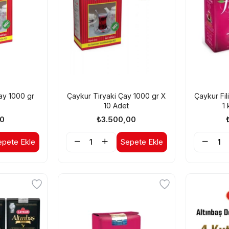
ay 1000 gr
Çaykur Tiryaki Çay 1000 gr X
Çaykur Fi
10 Adet
1
00
₺3.500,00
epete Ekle
Sepete Ekle