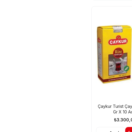
Çaykur Turist Ça
Gr X 10 A
₺3.300,