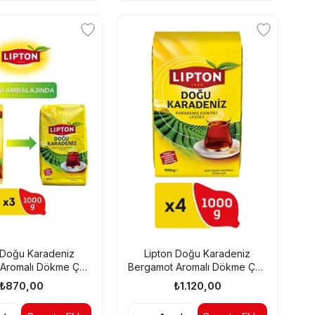
 Doğu Karadeniz
Lipton Doğu Karadeniz
Aromalı Dökme Çay
Bergamot Aromalı Dökme Çay
0 gr X 3 Adet
1 Kg X 4 Adet
₺870,00
₺1.120,00