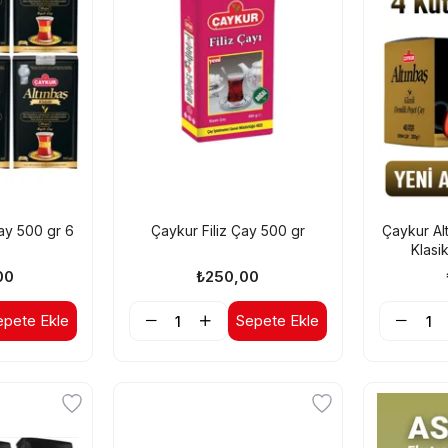
ay 500 gr 6
Çaykur Filiz Çay 500 gr
Çaykur Al
Klasi
00
₺250,00
epete Ekle
Sepete Ekle