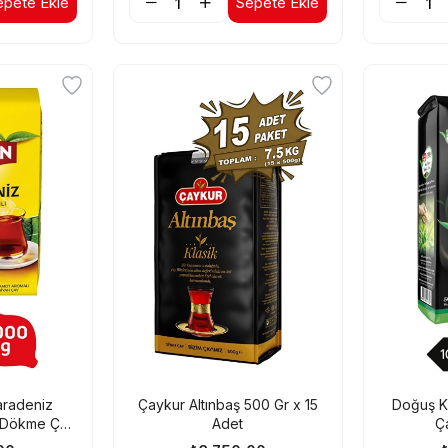
epete Ekle
Sepete Ekle
aradeniz
Çaykur Altınbaş 500 Gr x 15
Doğuş Ka
 Dökme Çay
Adet
Ç
 Adet