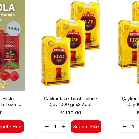
a Ekstresi
Çaykur Rize Turist Dökme
Çaykur 
tki Tozu -
Çay 1000 gr x3 Adet
Çay 1
orm Çayı x3
0
₺1.100,00
epete Ekle
Sepete Ekle