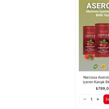
Narcissa Aserol
içeren Karışık Bi
Aserola Detoks F
₺799,0
Adet
S