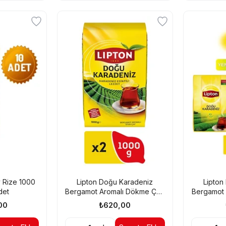
y Rize 1000
Lipton Doğu Karadeniz
Lipton
det
Bergamot Aromalı Dökme Çay
Bergamot 
1 Kg X 2 Adet
100
00
₺620,00