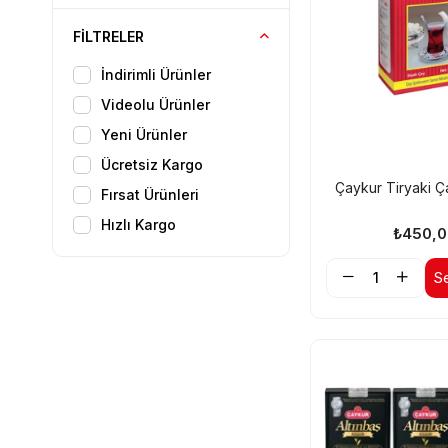
Meyve Suyu
FILTRELER
Sirke
İndirimli Ürünler
Glutensiz Ürün
Videolu Ürünler
Gıda Takviyeleri
Yeni Ürünler
Gurme ve Organik Ürünler
Ücretsiz Kargo
Çaykur Tiryaki Ç
Fırsat Ürünleri
Hızlı Kargo
₺450,
S