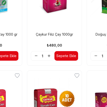
ay 1000 gr
Çaykur Filiz Çay 1000gr
Doğuş F
0
₺480,00
epete Ekle
Sepete Ekle