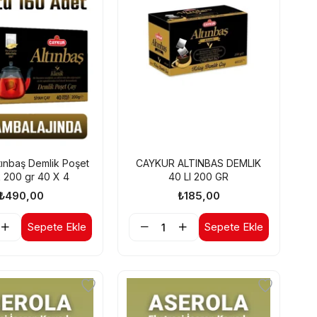
tınbaş Demlik Poşet
CAYKUR ALTINBAS DEMLIK
k 200 gr 40 X 4
40 LI 200 GR
₺490,00
₺185,00
Sepete Ekle
Sepete Ekle