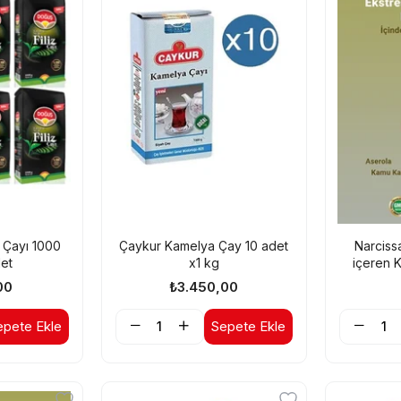
z Çayı 1000
Çaykur Kamelya Çay 10 adet
Narciss
det
x1 kg
içeren K
Aserola
00
₺3.450,00
epete Ekle
Sepete Ekle