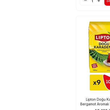
S
Lipton Doğu K
Bergamot Aromalı
1000 gr X 9