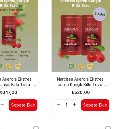
a Aserola Ekstresi
Narcissa Aserola Ekstresi
arışık Bitki Tozu -
içeren Karışık Bitki Tozu -
 Detoks Form Çayı
Aserola Detoks Form Çayı x2
₺347,00
₺520,00
Adet
Sepete Ekle
Sepete Ekle