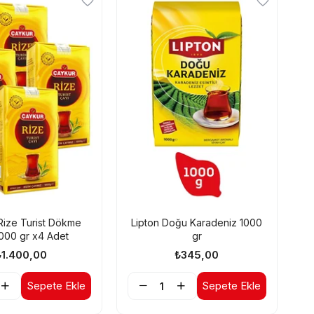
Rize Turist Dökme
Lipton Doğu Karadeniz 1000
000 gr x4 Adet
gr
₺1.400,00
₺345,00
Sepete Ekle
Sepete Ekle