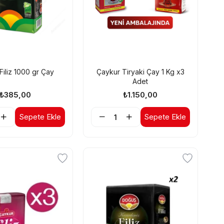
iliz 1000 gr Çay
Çaykur Tiryaki Çay 1 Kg x3
Adet
₺385,00
₺1.150,00
Sepete Ekle
Sepete Ekle