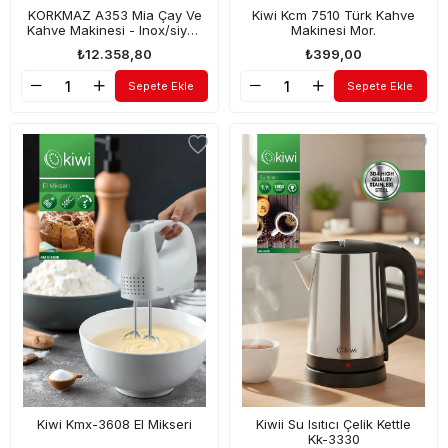
KORKMAZ A353 Mia Çay Ve
Kiwi Kcm 7510 Türk Kahve
Kahve Makinesi - Inox/siyah
Makinesi Mor.
/ 1600 Watt / 1,7 Lt
₺12.358,80
₺399,00
Sepete Ekle
Sepete Ekle
Kiwi Kmx-3608 El Mikseri
Kiwii Su Isıtıcı Çelik Kettle
Kk-3330