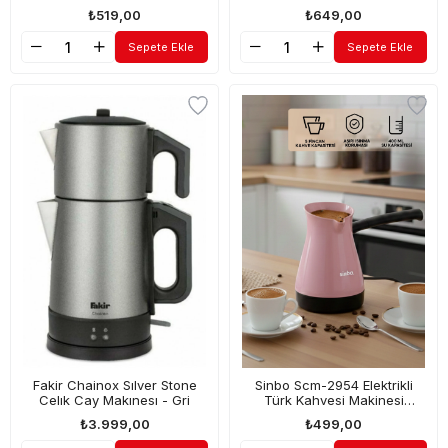
₺519,00
₺649,00
Sepete Ekle
Sepete Ekle
Fakir Chainox Sılver Stone
Sinbo Scm-2954 Elektrikli
Celık Cay Makınesı - Gri
Türk Kahvesi Makinesi
Cezve Pembe
₺3.999,00
₺499,00