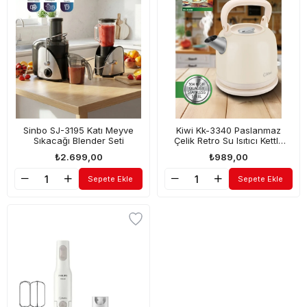
Sinbo SJ-3195 Katı Meyve
Kiwi Kk-3340 Paslanmaz
Sıkacağı Blender Seti
Çelik Retro Su Isıtıcı Kettle
Bej
₺2.699,00
₺989,00
Sepete Ekle
Sepete Ekle