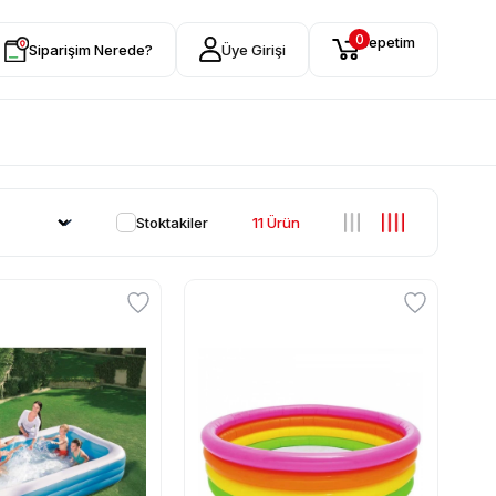
0
Sepetim
Siparişim Nerede?
Üye Girişi
Stoktakiler
11 Ürün