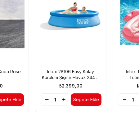
Kupa Rose
Intex 28106 Easy Kolay
Intex 
Kurulum Şişme Havuz 244 X
Tutm
61 Cm
20
0
₺2.399,00
epete Ekle
Sepete Ekle