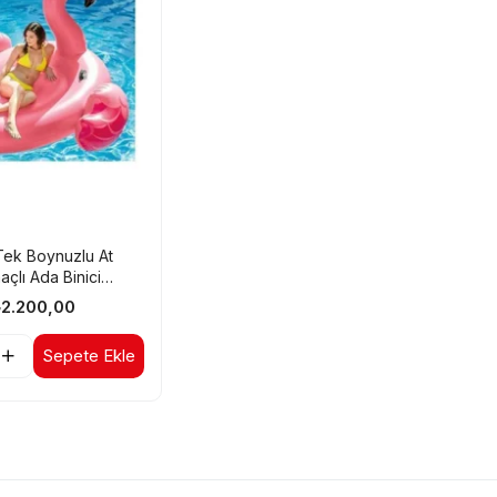
Tek Boynuzlu At
açlı Ada Binici
1x140x97 Cm
₺2.200,00
Sepete Ekle