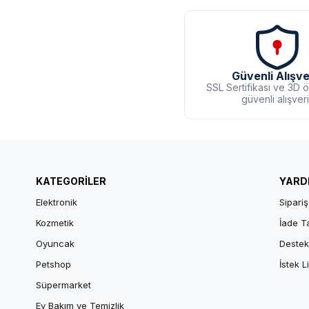
Güvenli Alışve
SSL Sertifikası ve 3D 
güvenli alışver
KATEGORİLER
YARD
Elektronik
Sipariş
Kozmetik
İade T
Oyuncak
Destek
Petshop
İstek L
Süpermarket
Ev Bakım ve Temizlik