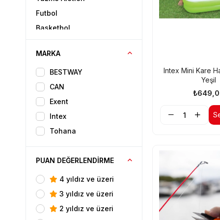
Futbol
Basketbol
Kamp Malzemeleri
MARKA
Intex Mini Kare 
BESTWAY
Yeşil
CAN
₺649,
Exent
S
Intex
Tohana
PUAN DEĞERLENDIRME
4 yıldız ve üzeri
3 yıldız ve üzeri
2 yıldız ve üzeri