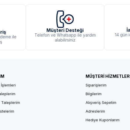
İ
Müşteri Desteği
riş
14 gün 
Telefon ve Whatsapp ile yardım
ödeme ile
alabilirsiniz
iş
IM
MÜŞTERİ HİZMETLER
 İşlemleri
Siparişlerim
aleplerim
Bilgilerim
 Taleplerim
Alışveriş Sepetim
istelerim
Adreslerim
Hediye Kuponlarım