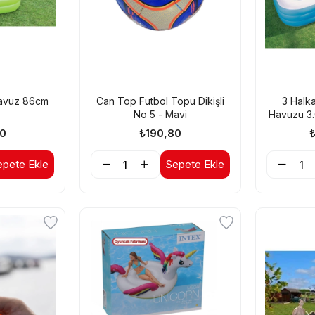
Havuz 86cm
Can Top Futbol Topu Dikişli
3 Halka
No 5 - Mavi
Havuzu 3.
00
₺190,80
epete Ekle
Sepete Ekle