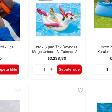
elik uçlu
Intex Şişme Tek Boynozlu
İntex 
Mega Unicorn At Tutmaçlı Ada
Kurulum 
Binici 287x193x165 Cm
0
₺3.238,80
epete Ekle
Sepete Ekle