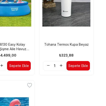
28130 Easy Kolay
Tohana Termos Kupa Beyaz
Şişme Aile Havuzu
366x76cm
₺4.499,00
₺323,88
Sepete Ekle
Sepete Ekle