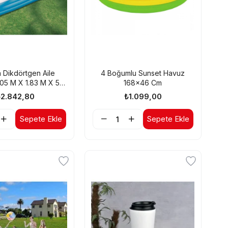
 Dikdörtgen Aile
4 Boğumlu Sunset Havuz
05 M X 1.83 M X 56
168x46 Cm
Cm.
₺2.842,80
₺1.099,00
Sepete Ekle
Sepete Ekle