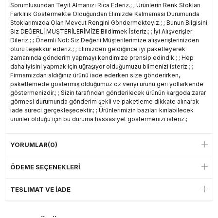
Sorumlusundan Teyit Almanızı Rica Ederiz.; ; Ürünlerin Renk Stokları
Farklılık Göstermekte Olduğundan Elimizde Kalmaması Durumunda
Stoklarımızda Olan Mevcut Rengini Göndermekteyiz.; ; Bunun Bilgisini
Siz DEĞERLİ MÜŞTERİLERİMİZE Bildirmek İsteriz.; ; İyi Alışverişler
Dileriz.; ; Önemli Not: Siz Değerli Müşterilerimize alışverişlerinizden
ötürü teşekkür ederiz.; ; Elimizden geldiğince iyi paketleyerek
zamanında gönderim yapmayı kendimize prensip edindik.; ; Hep
daha iyisini yapmak için uğraşıyor olduğumuzu bilmenizi isteriz.; ;
Firmamızdan aldığınız ürünü iade ederken size gönderirken,
paketlemede göstermiş olduğumuz öz veriyi ürünü geri yollarkende
göstermenizdir.; ; Sizin tarafından gönderilecek ürünün kargoda zarar
görmesi durumunda gönderim şekli ve paketleme dikkate alınarak
iade süreci gerçekleşecektir.; ; Ürünlerimizin bazıları kırılabilecek
ürünler olduğu için bu duruma hassasiyet göstermenizi isteriz.;
YORUMLAR
(0)
ÖDEME SEÇENEKLERI
TESLIMAT VE İADE