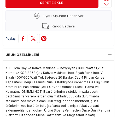
Fiyat Düşünce Haber Ver
Kargo Bedava
Paylaş
ÜRÜN ÖZELLIKLERI
A353 Mia Çay Ve Kahve Makinesi - Inox/siyah / 1600 Watt / 1,7 Lt
Korkmaz KOR A353 Çay Kahve Makinesi İnox Siyah Renk İnox Ve
Siyah 400/1600 Watt Tek Seferde 20 Bardak Çay 4 Fincan Kahve
Kapasitesi Enerji Tasarrufu Susuz Kaldığında Kapanma Özelliği 18/10
Krom Nikel Paslanmaz Çelik Gövde Otomatik Sıcak Tutma Ve
Kaynatma ÖNEMLİ NOT: Bazı ürünlerimiz stoklarımızda asorti
dediğimiz farklı renklerden oluşmaktadır.; ; Bu gibi durumlarda
stoklarımızda mevcut olan ürün rengi gönderilmektedir.; ; Bazı
ürünlerimizde ise ürün fotoğraflarda belirtilmiştir fakat varyant
eklenmediğinden dolayı, Ürünü Sipariş Vermeden Önce Ürün Rengini
Platform Üzerinden Mesaj Yazmanızı Ve Mağazamızın Satış