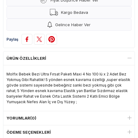
Fiyat Düşünce Haber Ver
Kargo Bedava
Gelince Haber Ver
Paylaş
ÜRÜN ÖZELLIKLERI
Molfix Bebek Bezi Ultra Fırsat Paketi Maxi 4 No 100 lü x 2 Adet Bez
Yokmuş Gibi Rahatlık! 5 yönden esnek kavrama özelliği ,super elastik
gövde sistemi sayesinde bebeğiniz sanki bezi yokmuş gibi çok
rahat; 5 Yönden esnek kavrama Elastik yan Bantlar Sızdırmaz elastik
bariyeler Rahat ve Esnek Orta Lastik Sistemi 2 Katlı Emici Bölge
Yumuşacık Nefes Alan İç ve Dış Yüzey ;
YORUMLAR
(0)
ÖDEME SEÇENEKLERI