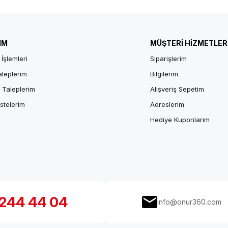
IM
MÜŞTERİ HİZMETLER
 İşlemleri
Siparişlerim
aleplerim
Bilgilerim
 Taleplerim
Alışveriş Sepetim
istelerim
Adreslerim
Hediye Kuponlarım
244 44 04
info@onur360.com