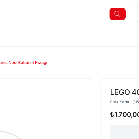
nic Noel Babanın Kızağı
LEGO 40
Stok Kodu
(11
₺1.700,0