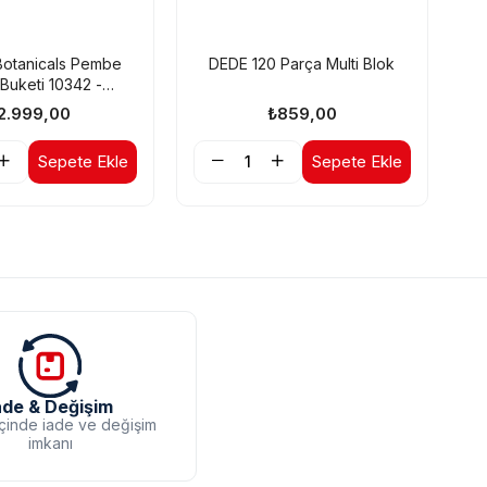
Botanicals Pembe
DEDE 120 Parça Multi Blok
LE
Buketi 10342 -
ler için Dekoratif
Y
2.999,00
₺859,00
m Seti (749 Parça)
Sepete Ekle
Sepete Ekle
ade & Değişim
içinde iade ve değişim
imkanı