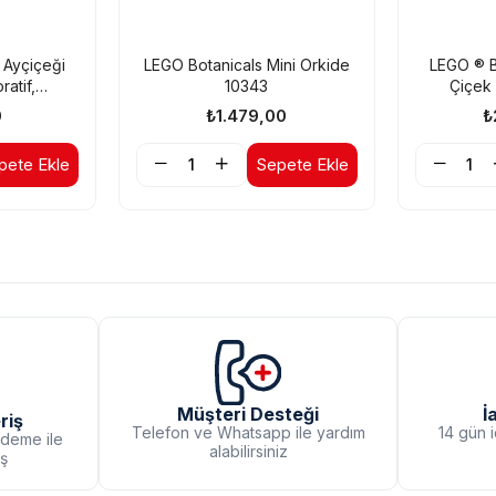
 Ayçiçeği
LEGO Botanicals Mini Orkide
LEGO ® 
atif,
10343
Çiçek 
k ve
Yetişkin
0
₺1.479,00
₺
çek Modeli
Çiçek Yapı
t
pete Ekle
Sepete Ekle
İ
Müşteri Desteği
riş
14 gün 
Telefon ve Whatsapp ile yardım
ödeme ile
alabilirsiniz
iş