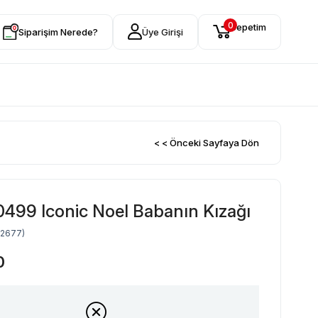
0
Sepetim
Siparişim Nerede?
Üye Girişi
< < Önceki Sayfaya Dön
499 Iconic Noel Babanın Kızağı
52677)
0