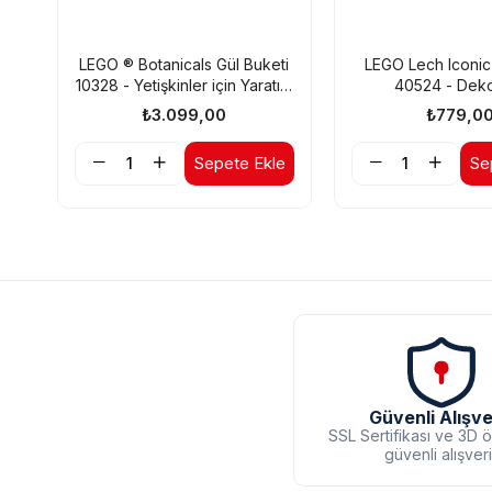
LEGO ® Botanicals Gül Buketi
LEGO Lech Iconic
10328 - Yetişkinler için Yaratıcı
40524 - Dekor
Çiçek Model Yapım Seti
Koleksiyonlu
₺3.099,00
₺779,0
(822P)
Sergilenebilir Çi
Yapım Se
Sepete Ekle
Se
Güvenli Alışve
SSL Sertifikası ve 3D 
güvenli alışver