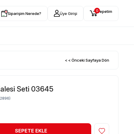
0
Sepetim
Siparişim Nerede?
Üye Girişi
< < Önceki Sayfaya Dön
alesi Seti 03645
52896)