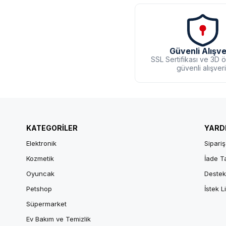
Güvenli Alışve
SSL Sertifikası ve 3D 
güvenli alışver
KATEGORİLER
YARD
Elektronik
Sipariş
Kozmetik
İade T
Oyuncak
Destek
Petshop
İstek L
Süpermarket
Ev Bakım ve Temizlik