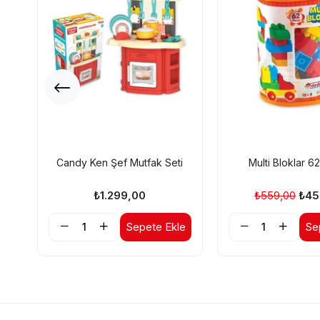
Candy Ken Şef Mutfak Seti
Multi Bloklar 6
₺1.299,00
₺559,00
₺45
Sepete Ekle
Se