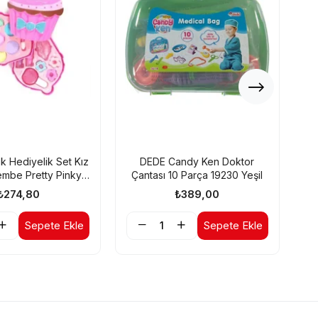
 Hediyelik Set Kız
DEDE Candy Ken Doktor
D
mbe Pretty Pinky
Çantası 10 Parça 19230 Yeşil
kyaj Güzellik Seti
₺274,80
₺389,00
Sepete Ekle
Sepete Ekle