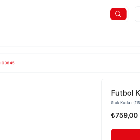
ti 03645
Futbol K
Stok Kodu
(11
₺759,00