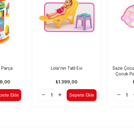
2 Parça
Lola'nın Tatil Evi
Saze Çocuk
Çocuk Pe
Cupcake Ma
9,00
₺1.399,00
pete Ekle
Sepete Ekle