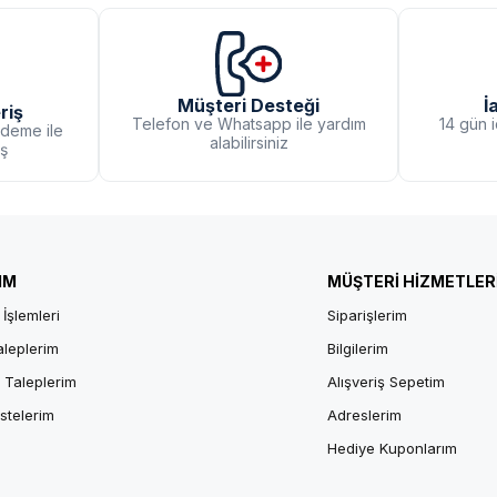
İ
Müşteri Desteği
riş
14 gün 
Telefon ve Whatsapp ile yardım
ödeme ile
alabilirsiniz
iş
IM
MÜŞTERİ HİZMETLER
 İşlemleri
Siparişlerim
aleplerim
Bilgilerim
 Taleplerim
Alışveriş Sepetim
istelerim
Adreslerim
Hediye Kuponlarım