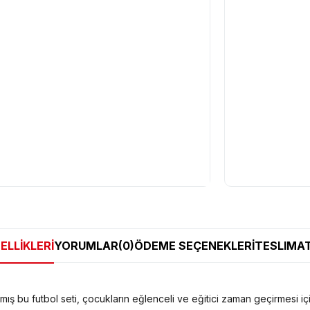
ELLIKLERI
YORUMLAR
(0)
ÖDEME SEÇENEKLERI
TESLIMAT
ş bu futbol seti, çocukların eğlenceli ve eğitici zaman geçirmesi için