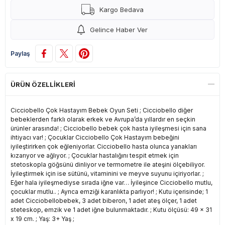
Kargo Bedava
Gelince Haber Ver
Paylaş
ÜRÜN ÖZELLIKLERI
Cicciobello Çok Hastayım Bebek Oyun Seti ; Cicciobello diğer
bebeklerden farklı olarak erkek ve Avrupa’da yıllardır en seçkin
ürünler arasında! ; Cicciobello bebek çok hasta iyileşmesi için sana
ihtiyacı var! ; Çocuklar Cicciobello Çok Hastayım bebeğini
iyileştirirken çok eğleniyorlar. Cicciobello hasta olunca yanakları
kızarıyor ve ağlıyor. ; Çocuklar hastalığını tespit etmek için
stetoskopla göğsünü dinliyor ve termometre ile ateşini ölçebiliyor.
İyileştirmek için ise sütünü, vitaminini ve meyve suyunu içiriyorlar. ;
Eğer hala iyileşmediyse sırada iğne var… İyileşince Cicciobello mutlu,
çocuklar mutlu.. ; Ayrıca emziği karanlıkta parlıyor! ; Kutu içerisinde; 1
adet Cicciobellobebek, 3 adet biberon, 1 adet ateş ölçer, 1 adet
steteskop, emzik ve 1 adet iğne bulunmaktadır. ; Kutu ölçüsü: 49 x 31
x 19 cm. ; Yaş: 3+ Yaş ;