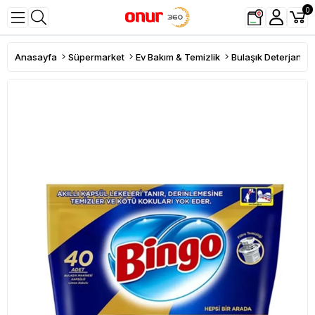
0
Anasayfa
Süpermarket
Ev Bakım & Temizlik
Bulaşık Deterjanı