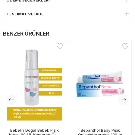
ÖDEME SEÇENEKLERI
TESLIMAT VE İADE
BENZER ÜRÜNLER
Bebelin Doğal Bebek Pişik
Bepanthol Baby Pişik
Kremi 60 Ml. Kantaron Özlü
Önleyici Merhem 100 gr