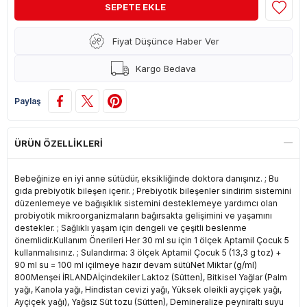
Fiyat Düşünce Haber Ver
Kargo Bedava
Paylaş
ÜRÜN ÖZELLIKLERI
Bebeğinize en iyi anne sütüdür, eksikliğinde doktora danışınız. ; Bu
gıda prebiyotik bileşen içerir. ; Prebiyotik bileşenler sindirim sistemini
düzenlemeye ve bağışıklık sistemini desteklemeye yardımcı olan
probiyotik mikroorganizmaların bağırsakta gelişimini ve yaşamını
destekler. ; Sağlıklı yaşam için dengeli ve çeşitli beslenme
önemlidir.Kullanım Önerileri Her 30 ml su için 1 ölçek Aptamil Çocuk 5
kullanmalısınız. ; Sulandırma: 3 ölçek Aptamil Çocuk 5 (13,3 g toz) +
90 ml su = 100 ml içilmeye hazır devam sütüNet Miktar (g/ml)
800Menşei İRLANDAİçindekiler Laktoz (Sütten), Bitkisel Yağlar (Palm
yağı, Kanola yağı, Hindistan cevizi yağı, Yüksek oleikli ayçiçek yağı,
Ayçiçek yağı), Yağsız Süt tozu (Sütten), Demineralize peyniraltı suyu