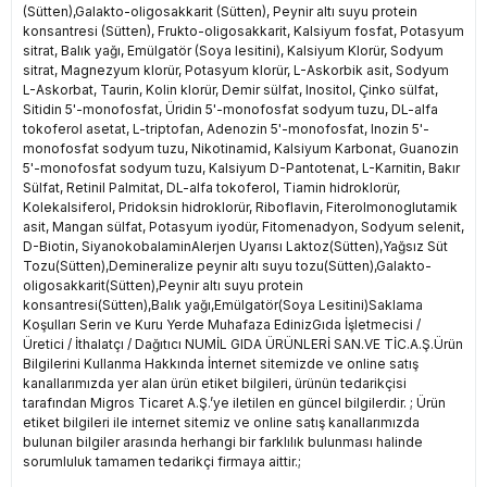
(Sütten),Galakto-oligosakkarit (Sütten), Peynir altı suyu protein
konsantresi (Sütten), Frukto-oligosakkarit, Kalsiyum fosfat, Potasyum
sitrat, Balık yağı, Emülgatör (Soya lesitini), Kalsiyum Klorür, Sodyum
sitrat, Magnezyum klorür, Potasyum klorür, L-Askorbik asit, Sodyum
L-Askorbat, Taurin, Kolin klorür, Demir sülfat, Inositol, Çinko sülfat,
Sitidin 5'-monofosfat, Üridin 5'-monofosfat sodyum tuzu, DL-alfa
tokoferol asetat, L-triptofan, Adenozin 5'-monofosfat, Inozin 5'-
monofosfat sodyum tuzu, Nikotinamid, Kalsiyum Karbonat, Guanozin
5'-monofosfat sodyum tuzu, Kalsiyum D-Pantotenat, L-Karnitin, Bakır
Sülfat, Retinil Palmitat, DL-alfa tokoferol, Tiamin hidroklorür,
Kolekalsiferol, Pridoksin hidroklorür, Riboflavin, Fiterolmonoglutamik
asit, Mangan sülfat, Potasyum iyodür, Fitomenadyon, Sodyum selenit,
D-Biotin, SiyanokobalaminAlerjen Uyarısı Laktoz(Sütten),Yağsız Süt
Tozu(Sütten),Demineralize peynir altı suyu tozu(Sütten),Galakto-
oligosakkarit(Sütten),Peynir altı suyu protein
konsantresi(Sütten),Balık yağı,Emülgatör(Soya Lesitini)Saklama
Koşulları Serin ve Kuru Yerde Muhafaza EdinizGıda İşletmecisi /
Üretici / İthalatçı / Dağıtıcı NUMİL GIDA ÜRÜNLERİ SAN.VE TİC.A.Ş.Ürün
Bilgilerini Kullanma Hakkında İnternet sitemizde ve online satış
kanallarımızda yer alan ürün etiket bilgileri, ürünün tedarikçisi
tarafından Migros Ticaret A.Ş.’ye iletilen en güncel bilgilerdir. ; Ürün
etiket bilgileri ile internet sitemiz ve online satış kanallarımızda
bulunan bilgiler arasında herhangi bir farklılık bulunması halinde
sorumluluk tamamen tedarikçi firmaya aittir.;