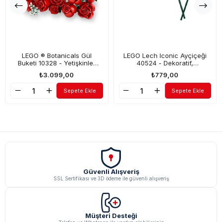
LEGO ® Botanicals Gül
LEGO Lech Iconic Ayçiçeği
Buketi 10328 - Yetişkinler
40524 - Dekoratif,
için Yaratıcı Çiçek Model
Koleksiyonluk ve
₺3.099,00
₺779,00
Yapım Seti (822P)
Sergilenebilir Çiçek Modeli
Yapım Set
Sepete Ekle
Sepete Ekle
Güvenli Alışveriş
SSL Sertifikası ve 3D ödeme ile güvenli alışveriş
Müşteri Desteği