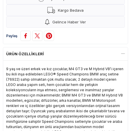
Kargo Bedava
Gelince Haber Ver
Paylaş
ÜRÜN ÖZELLIKLERI
9 yaş ve üzeri erkek ve kız çocuklar, M4 GT3 ve M Hybrid V8’i içeren
bu ikili inşa edilebilen LEGO® Speed Champions BMW araç setine
(76922) sahip olmaktan çok mutlu olacak; 2 detaylı model içeren
LEGO araba yapım seti, hem çocuklar hem de yetişkin
koleksiyoncuların inşa etmesi, sergilemesi ve inanılmaz yarışlar
düzenlemesi için mükemmeldir; BMW M4 GT3 ve BMW M Hybrid V8
modelleri, egzozlar, difüzörler, arka kanatlar, BMW M Motorsport
renkleri ve iç özellikler gibi gerçek versiyonlarından orijinal tasarım
detayları taşır; Oyuncak yarış arabalarının ikisi de çıkarılabilir tavana ve
çocukların içeriye oturtup yarışlar düzenleyebileceği birer sürücü
minifigürüne sahiptir Speed Champions setleriyle çocuklar ve araba
tutkunları, dünyanın en ünlü araçlarından bazılarının model